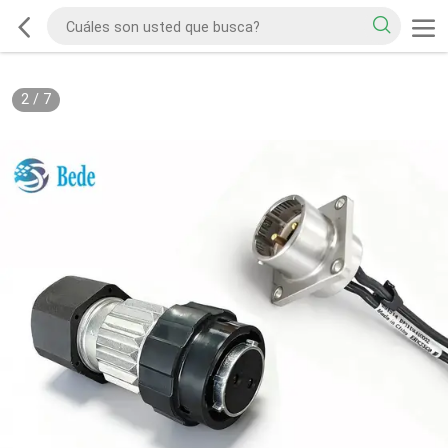
2
/
7