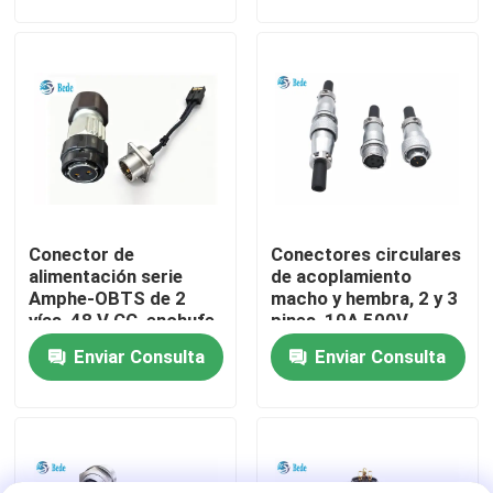
recorrido por la fábrica
Control de calidad
Contacta con nosotros
Conector de
Conectores circulares
Noticias
alimentación serie
de acoplamiento
Amphe-OBTS de 2
macho y hembra, 2 y 3
vías, 48 V CC, enchufe
pines, 10A 500V
El blog
C10-730511-Z2S /
Enviar Consulta
Enviar Consulta
Z2P para torre de
telefonía móvil
Solicitar una cita
Conector de aviación GX