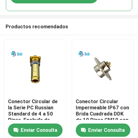
Productos recomendados
En casa
Conector Circular de
Conector Circular
la Serie PC Russian
Impermeable IP67 con
Standard de 4 a 50
Brida Cuadrada DDK
Productos
Pines, Enchufe de
de 10 Pines CM10 con
Aviación Impermeable
Terminación de
Enviar Consulta
Enviar Consulta
IP68
Soldadura
Sobre nosotros