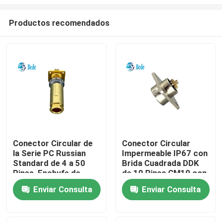
Productos recomendados
Conector Circular de
Conector Circular
la Serie PC Russian
Impermeable IP67 con
En casa
Standard de 4 a 50
Brida Cuadrada DDK
Pines, Enchufe de
de 10 Pines CM10 con
Aviación Impermeable
Terminación de
Productos
Enviar Consulta
Enviar Consulta
IP68
Soldadura
Sobre nosotros