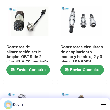
recorrido por la fábrica
Control de calidad
Contacta con nosotros
Conector de
Conectores circulares
alimentación serie
de acoplamiento
Amphe-OBTS de 2
macho y hembra, 2 y 3
Noticias
vías, 48 V CC, enchufe
pines, 10A 500V
C10-730511-Z2S /
Enviar Consulta
Enviar Consulta
Z2P para torre de
El blog
telefonía móvil
Solicitar una cita
Kevin
Conector de aviación GX