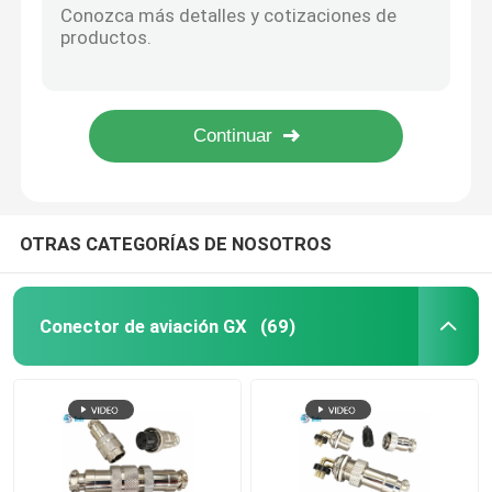
Cables AISG RET Montaje en Panel Trasero AISG Contactos Macho a Terminal de Crimpado de 5 Pines
D Subconectores
Cable AISG RET de 8 pines hembra a terminal de crimpado de 6 pines
BEDE D Sub Conector 15 Pines D Sub DB 15 Conectores Macho Tipo Soldadura 5A
22AWG Cables de cable RET de cables masculino a femenino AC 500V con enchufe SCN2.54-6P
Conector MIL-Spec
Cables de control RET interno AISG macho a hembra y conector SCN2.54-6P IP67
Conectores circulares
OTRAS CATEGORÍAS DE NOSOTROS
El cable AISG RET
Conector de aviación GX
(69)
zócalo industrial del enchufe
Conectores de cables impermeables
caja de conexiones impermeable