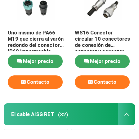
Uno mismo de PA66
WS16 Conector
M19 que cierra al varón
circular 10 conectores
redondo del conector a
de conexión de
IP68 impermeable
conector y conector
femenino
de conexión de
Mejor precio
Mejor precio
conexión 7 ~ 10 pines
5A 400V
Contacto
Contacto
El cable AISG RET
(32)