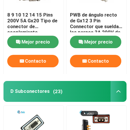
Bloqueo de terminales rápidos
8 9 10 12 14 15 Pins
PWB de ángulo recto
200V 5A Gx20 Tipo de
de Gx12 3 Pin
conector de
Connector que suelda
Acoplador de HDMI
acoplamiento
los pernos 3A 200V de
90 grados
Mejor precio
Mejor precio
Conector para vehículos
Contacto
Contacto
D Subconectores
(23)