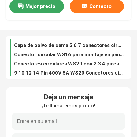
Mejor precio
Contacto
Conectores circulares de acoplamiento macho y hembra, 2 y 3 pines, 10A 500V
Conectores circulares de aleación de zinc cromados 2 3 4 pines 10A 500V con cubierta de polvo
recorrido por la fábrica
Capa de polvo de cama 5 6 7 conectores circulares de pines 5A 500V WS16
Conector circular WS16 para montaje en panel de 8, 9 y 10 pines, plástico blando de PVC con cubierta antipolvo
Control de calidad
Conectores circulares WS20 con 2 3 4 pines 500V 25A
9 10 12 14 Pin 400V 5A WS20 Conectores circulares con brida cuadrada y cubierta de polvo
Contacta con nosotros
Flange redondo 2 ~ 7 pines Gx12 Conector de aviación 3A 200V para el montaje de paneles
Militar Gx12 conector de 5 pines hombre y mujer acoplamiento 2 3 4 5 6 7 pin 3A 200V
Noticias
Estilo de acoplamiento Gx12 Conector de aviación IP67 a prueba de agua 2 ~ 7 Pin 3A 200V
IP67 impermeable GX12 Panel de montaje de conector de conector conjunto Femenino y Hombre 2 ~ 7pin 3A 200V
El blog
Deja un mensaje
Modelo de soldadura PCB Conector de aviación Gx12 2~7 pines Conector de montaje en panel 3A 200V
¡Te llamaremos pronto!
Conector de cable de control RET de montaje en brida de 8 pines hembra, estilo AISG C485 A4
Solicitar una cita
Conector de cable de control RET AISG Cables internos AISG personalizados Impermeable IP68
Conexiones femeninas a 5 pines para acoplar el terminal AISG RET Cables AISG IP67 Montaje del panel trasero
Conector de aviación GX
Cable de control interno AISG 22AWG macho a hembra con terminales personalizados