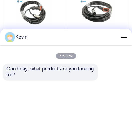
Cables HUAWEI AISG a
Cables AISG RET Cable
Kevin
prueba de agua DB9 a
de control D-Sub 9
M16 8 pines Mujer 5
pines macho a AISG 8
metros de longitud
pines hembra 10
7:59 PM
metros
Mejor precio
Mejor precio
Good day, what product are you looking 
for?
Contacto
Contacto
Vea más
Inicio
Mapa del Sitio
Contactar Ahora
Desktop Site