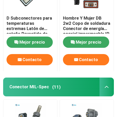
D Subconectores para
Hombre Y Mujer DB
temperaturas
2w2 Copo de soldadura
extremas Latón de
Conector de energía
estaño Revestido de
coaxial impermeable IP
oro Pinos Revestidos
68
Mejor precio
Mejor precio
de oro IP68
Impermeable -55°C a
125°C
Contacto
Contacto
Conector MIL-Spec
(11)