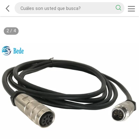
2
/
4