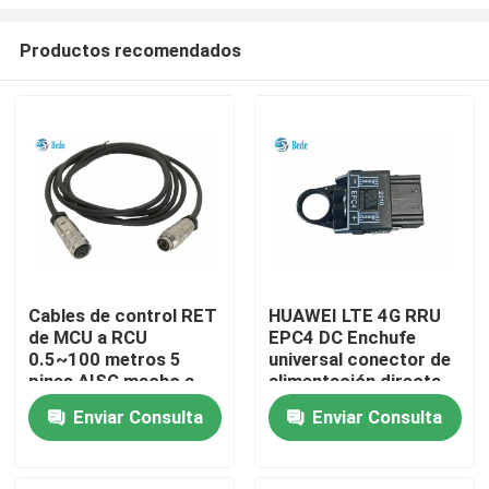
Productos recomendados
Cables de control RET
HUAWEI LTE 4G RRU
de MCU a RCU
EPC4 DC Enchufe
En casa
0.5~100 metros 5
universal conector de
pines AISG macho a
alimentación directa
hembra
J018-2S-C para BBU
Productos
Enviar Consulta
Enviar Consulta
48V
Sobre nosotros