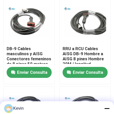
recorrido por la fábrica
Control de calidad
Contacta con nosotros
DB-9 Cables
RRU a RCU Cables
masculinos y AISG
AISG DB-9 Hombre a
Conectores femeninos
AISG 8 pines Hombre
Noticias
de 8 pines 50 metros
20M / longitud
o longitud
personalizada
Enviar Consulta
Enviar Consulta
personalizada
El blog
Solicitar una cita
Kevin
Conector de aviación GX