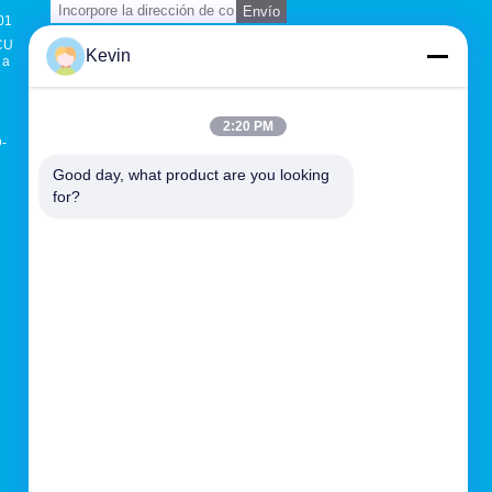
Envío
01
CU
Kevin
 a
E-Mail
Mapa del sitio
|
2:20 PM
Sitio movil
D-
Good day, what product are you looking 
for?