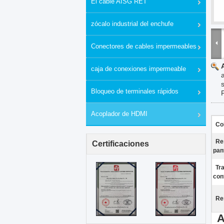
El cable AISG RET
zócalo industrial del enchufe
Conectores de cables impermeables
caja de conexiones impermeable
Bloqueo de terminales rápidos
Acoplador de HDMI
Co
Re
Certificaciones
pant
Tr
con
Re
A