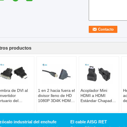
tros productos
mbra de DVI al
1 en 2 hacia fuera el
Acoplador Mini
H
nvertidor
divisor lleno de HD
HDMI a HDMI
ac
rtuario del
1080P 3D4K HDMI
Estándar Chapado
de
aptador
para los monitores
en Oro Compatible
de
sculino DVI-I
duales
con 4K para
1
+5 bidireccionales
duplique/espejo
Cámara y
e HDMI
Videocámara
zócalo industrial del enchufe
El cable AISG RET