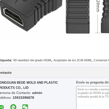
,
,
tiqueta:
90 repetidor del grado HDMI
Acoplador de los 2CM HDMI
Conversor 
ontacto
Envíe su pregunta di
ONGGUAN BEDE MOLD AND PLASTIC
RODUCTS CO., LID
ersona de Contacto:
admin
eléfono:
15915396878