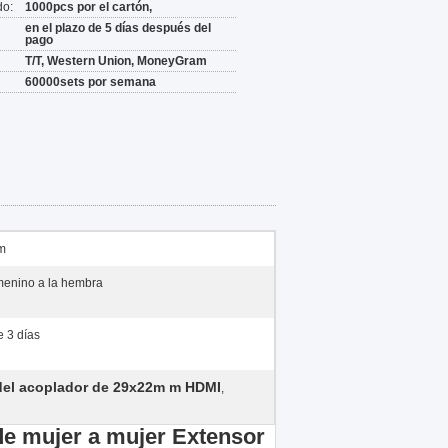
do:
1000pcs por el cartón,
en el plazo de 5 días después del
pago
T/T, Western Union, MoneyGram
60000sets por semana
m
enino a la hembra
e 3 días
del acoplador de 29x22m m HDMI
,
e mujer a mujer Extensor