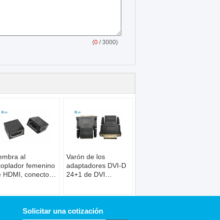
(
0
/ 3000)
embra al
Varón de los
oplador femenino
adaptadores DVI-D
 HDMI, conector
24+1 de DVI
 la extensión de
definición de los
080P HDMI
conectores hembra
1688MB/s de HDMI
a la alta
Solicitar una cotización