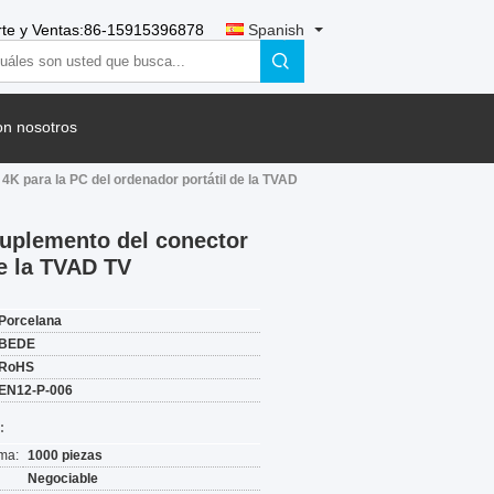
te y Ventas:
86-15915396878
Spanish
on nosotros
K para la PC del ordenador portátil de la TVAD
suplemento del conector
de la TVAD TV
Porcelana
BEDE
RoHS
EN12-P-006
:
ma:
1000 piezas
Negociable