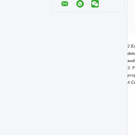
2.
E
det
audi
3. 
pro
4.
Co