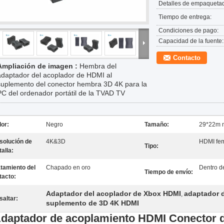
Detalles de empaqueta
Tiempo de entrega:
Condiciones de pago:
Capacidad de la fuente:
Contacto
Ampliación de imagen :
Hembra del
adaptador del acoplador de HDMI al
suplemento del conector hembra 3D 4K para la
PC del ordenador portátil de la TVAD TV
lor:
Negro
Tamaño:
29*22m 
solución de
4K&3D
HDMI fem
Tipo:
alla:
atamiento del
Chapado en oro
Dentro d
Tiempo de envío:
tacto:
Adaptador del acoplador de Xbox HDMI
adaptador 
,
saltar:
suplemento de 3D 4K HDMI
daptador de acoplamiento HDMI Conector d