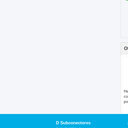
O
He
co
po
ad
ma
24
d
D Subconectores