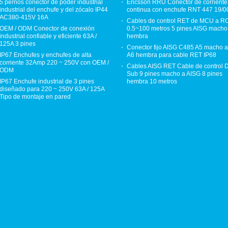
5 pernos conector de poder industrial
Ericsson RRU Conector de corriente
industrial del enchufe y del zócalo IP44
continua con enchufe RNT 447 19/0
AC380-415V 16A
Cables de control RET de MCU a R
OEM / ODM Conector de conexión
0.5~100 metros 5 pines AISG macho
industrial confiable y eficiente 63A /
hembra
125A 3 pines
Conector fijo AISG C485 A5 macho a
IP67 Enchufes y enchufes de alta
A6 hembra para cable RET IP68
corriente 32Amp 220 ~ 250V con OEM /
Cables AISG RET Cable de control 
ODM
Sub 9 pines macho a AISG 8 pines
IP67 Enchufe industrial de 3 pines
hembra 10 metros
diseñado para 220 ~ 250V 63A / 125A
Tipo de montaje en pared