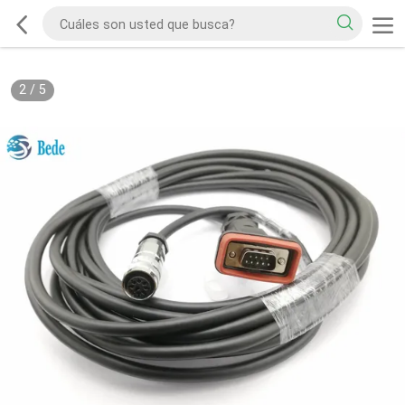
2
/
5