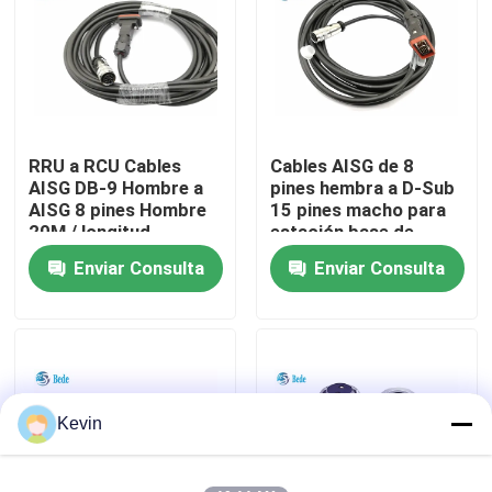
recorrido por la fábrica
Control de calidad
RRU a RCU Cables
Cables AISG de 8
AISG DB-9 Hombre a
pines hembra a D-Sub
Contacta con nosotros
AISG 8 pines Hombre
15 pines macho para
20M / longitud
estación base de
personalizada
antena
Enviar Consulta
Enviar Consulta
Noticias
El blog
Solicitar una cita
Kevin
Conector de aviación GX