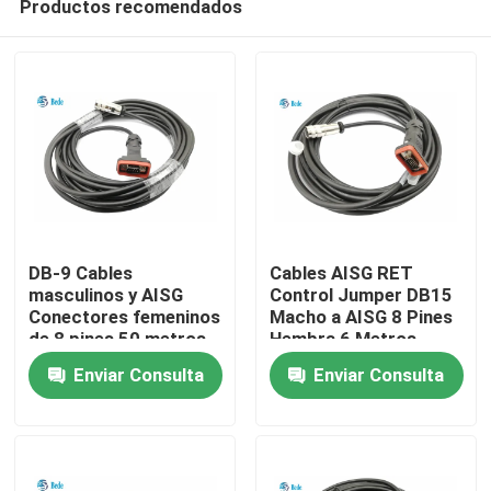
Productos recomendados
DB-9 Cables
Cables AISG RET
masculinos y AISG
Control Jumper DB15
Conectores femeninos
Macho a AISG 8 Pines
de 8 pines 50 metros
Hembra 6 Metros
En casa
o longitud
Enviar Consulta
Enviar Consulta
personalizada
Productos
Sobre nosotros