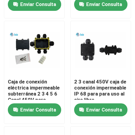
exteriores caja de
conexiones
Enviar Consulta
Enviar Consulta
cableado 6 canal 450V
impermeable IP68 3
recorrido por la fábrica
Control de calidad
Contacta con nosotros
Noticias
Caja de conexión
2 3 canal 450V caja de
eléctrica impermeable
conexión impermeable
El blog
subterránea 2 3 4 5 6
IP 68 para para uso al
Canal 450V para
aire libre
iluminación de calles
Enviar Consulta
Enviar Consulta
Solicitar una cita
Conector de aviación GX