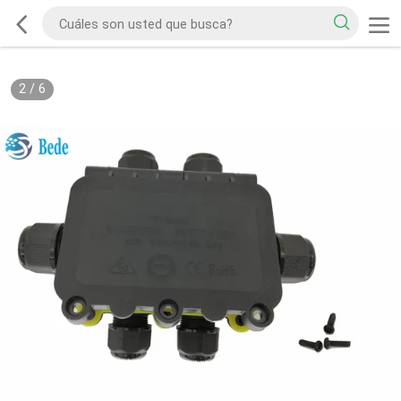
2
/
6