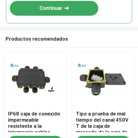
Continuar
Productos recomendados
En casa
IP68 caja de conexión
Tipo a prueba de mal
Productos
impermeable
tiempo del canal 450V
resistente a la
T de la caja de
intemperie cables
mercado de la caja de
Sobre nosotros