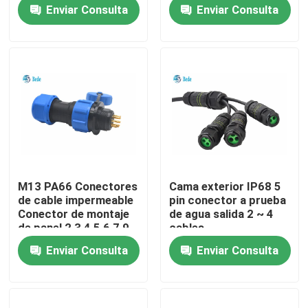
uso en exteriores y
Enviar Consulta
Enviar Consulta
bajo el agua
recorrido por la fábrica
Control de calidad
Contacta con nosotros
Noticias
M13 PA66 Conectores
Cama exterior IP68 5
de cable impermeable
pin conector a prueba
El blog
Conector de montaje
de agua salida 2 ~ 4
de panel 2 3 4 5 6 7 9
cables
Pin
Enviar Consulta
Enviar Consulta
Solicitar una cita
Conector de aviación GX