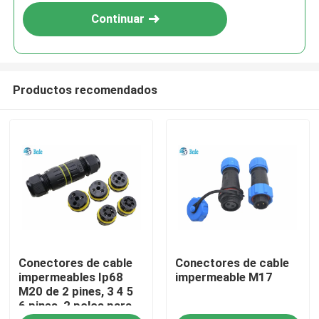
Continuar
Productos recomendados
En casa
Conectores de cable
Conectores de cable
Productos
impermeables Ip68
impermeable M17
M20 de 2 pines, 3 4 5
6 pines, 2 polos para
Sobre nosotros