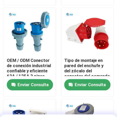
recorrido por la fábrica
Control de calidad
Contacta con nosotros
OEM / ODM Conector
Tipo de montaje en
Noticias
de conexión industrial
pared del enchufe y
confiable y eficiente
del zócalo del
63A / 125A 3 pines
conector del comando
El blog
IEC 60309 380-415V
Enviar Consulta
Enviar Consulta
16Amp
Solicitar una cita
Conector de aviación GX