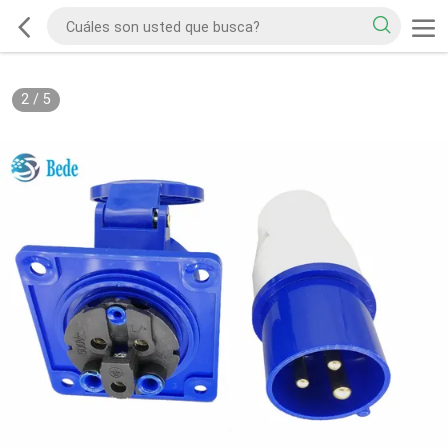
2
/
5