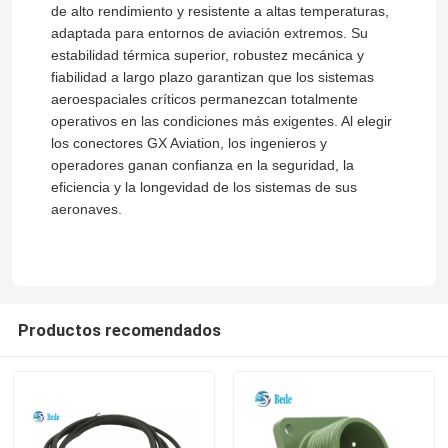
de alto rendimiento y resistente a altas temperaturas,
adaptada para entornos de aviación extremos. Su
estabilidad térmica superior, robustez mecánica y
recorrido por la fábrica
fiabilidad a largo plazo garantizan que los sistemas
aeroespaciales críticos permanezcan totalmente
Control de calidad
operativos en las condiciones más exigentes. Al elegir
los conectores GX Aviation, los ingenieros y
operadores ganan confianza en la seguridad, la
Contacta con nosotros
eficiencia y la longevidad de los sistemas de sus
aeronaves.
Noticias
El blog
Productos recomendados
Solicitar una cita
Conector de aviación GX