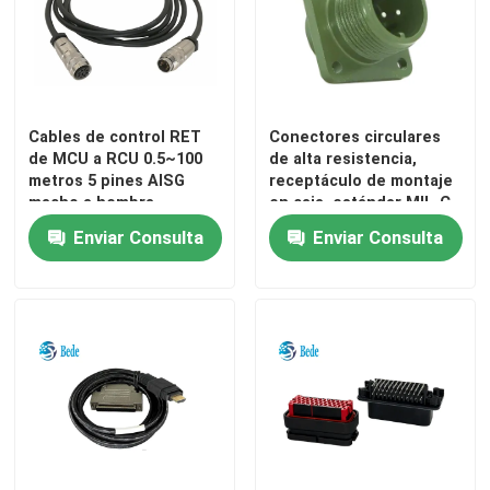
D Subconectores
Conector MIL-Spec
Cables de control RET
Conectores circulares
de MCU a RCU 0.5~100
de alta resistencia,
metros 5 pines AISG
receptáculo de montaje
Conectores circulares
macho a hembra
en caja, estándar MIL-C-
5015 MS-3102
Enviar Consulta
Enviar Consulta
El cable AISG RET
zócalo industrial del enchufe
Conectores de cables impermeables
caja de conexiones impermeable