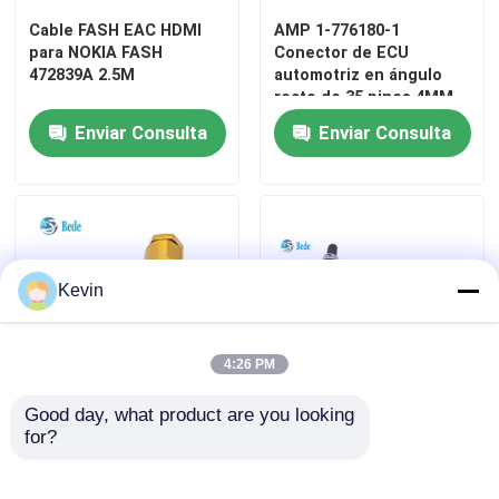
Cable FASH EAC HDMI
AMP 1-776180-1
Bloqueo de terminales rápidos
para NOKIA FASH
Conector de ECU
472839A 2.5M
automotriz en ángulo
recto de 35 pines 4MM
1-776164-1
Acoplador de HDMI
Enviar Consulta
Enviar Consulta
Conector para vehículos
Kevin
4:26 PM
Good day, what product are you looking 
Conectores circulares
Conectores circulares
for?
de la serie de PC
de acoplamiento macho
estándar de Rusia MIL
y hembra, 2 y 3 pines,
10A 500V