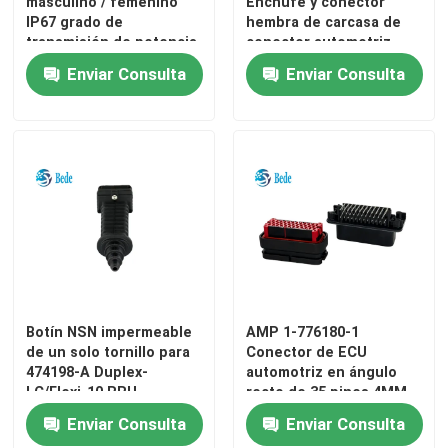
masculino / femenino
Enchufe y conector
IP67 grado de
hembra de carcasa de
transmisión de potencia
conector automotriz
D Subconectores
de señal mixta
impermeable de 6 pines
Enviar Consulta
Enviar Consulta
Conector MIL-Spec
Conectores circulares
El cable AISG RET
zócalo industrial del enchufe
Botín NSN impermeable
AMP 1-776180-1
de un solo tornillo para
Conector de ECU
Conectores de cables impermeables
474198‐A Duplex‐
automotriz en ángulo
LC/Flexi‐10 RRU
recto de 35 pines 4MM
1-776164-1
Enviar Consulta
Enviar Consulta
caja de conexiones impermeable