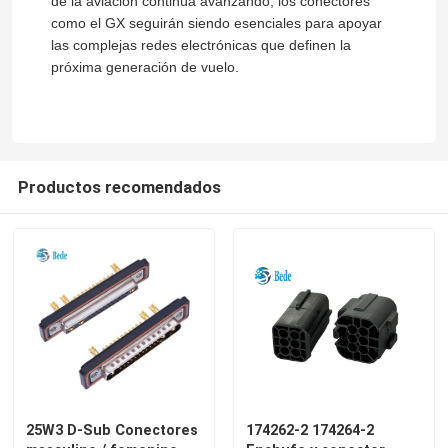
de la aviación continúa avanzando, los conectores
como el GX seguirán siendo esenciales para apoyar
las complejas redes electrónicas que definen la
recorrido por la fábrica
próxima generación de vuelo.
Control de calidad
Contacta con nosotros
Productos recomendados
Noticias
El blog
Solicitar una cita
25W3 D-Sub Conectores
174262-2 174264-2
Conector de aviación GX