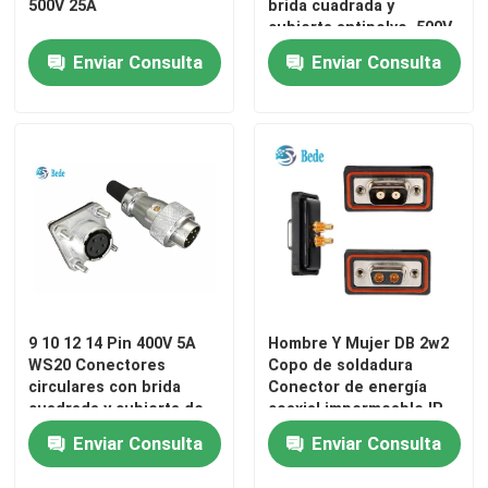
500V 25A
brida cuadrada y
cubierta antipolvo, 500V
10A
Enviar Consulta
Enviar Consulta
9 10 12 14 Pin 400V 5A
Hombre Y Mujer DB 2w2
WS20 Conectores
Copo de soldadura
circulares con brida
Conector de energía
cuadrada y cubierta de
coaxial impermeable IP
polvo
68
Enviar Consulta
Enviar Consulta