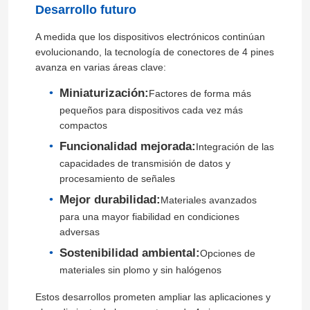
Desarrollo futuro
D Subconectores
A medida que los dispositivos electrónicos continúan
evolucionando, la tecnología de conectores de 4 pines
avanza en varias áreas clave:
Conector MIL-Spec
Miniaturización:
Factores de forma más
pequeños para dispositivos cada vez más
Conectores circulares
compactos
Funcionalidad mejorada:
Integración de las
capacidades de transmisión de datos y
El cable AISG RET
procesamiento de señales
Mejor durabilidad:
Materiales avanzados
zócalo industrial del enchufe
para una mayor fiabilidad en condiciones
adversas
Sostenibilidad ambiental:
Opciones de
Conectores de cables impermeables
materiales sin plomo y sin halógenos
Estos desarrollos prometen ampliar las aplicaciones y
caja de conexiones impermeable