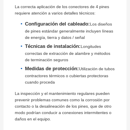
La correcta aplicación de los conectores de 4 pines
requiere atención a varios detalles técnicos:
recorrido por la fábrica
Configuración del cableado:
Los diseños
de pines estándar generalmente incluyen líneas
Control de calidad
de energía, tierra y datos / señal
Técnicas de instalación:
Longitudes
Contacta con nosotros
correctas de extracción de alambre y métodos
de terminación seguros
Medidas de protección:
Utilización de tubos
Noticias
contractores térmicos o cubiertas protectoras
cuando proceda
El blog
La inspección y el mantenimiento regulares pueden
prevenir problemas comunes como la corrosión por
contacto o la desalineación de los pines, que de otro
Solicitar una cita
modo podrían conducir a conexiones intermitentes o
daños en el equipo.
Conector de aviación GX