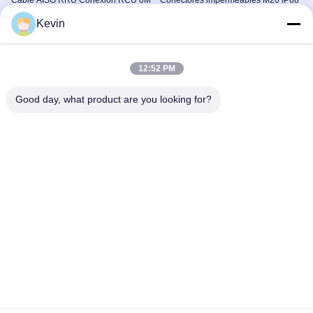
Cable AISG RRU Conexión RCU 0M
Conectores impermeables M20 IP68
para exteriores bajo el agua
El Cable AISG RET
Kevin
Conectores De Cables
February 11, 2026
Impermeables
February 11, 2026
12:52 PM
Good day, what product are you looking for?
00:09
00:12
Kit de conector macho hembra de
Cable puente AISG RET 6M DB15 a
aviación GX12 negro
AISG 8 pines
Conector De Aviación GX
El Cable AISG RET
February 11, 2026
February 11, 2026
00:12
00:12
Cables AISG: D-Sub 15 a AISG 8
Cable AISG DB9 a 8 pines 50M
pines
personalizado