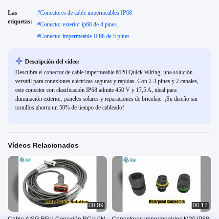
Las
#
Conectores de cable impermeables IP68
etiquetas:
#
Conector exterior ip68 de 4 pines.
#
Conector impermeable IP68 de 5 pines
Descripción del vídeo:
Descubra el conector de cable impermeable M20 Quick Wiring, una solución
versátil para conexiones eléctricas seguras y rápidas. Con 2-3 pines y 2 canales,
este conector con clasificación IP68 admite 450 V y 17,5 A, ideal para
iluminación exterior, paneles solares y reparaciones de bricolaje. ¡Su diseño sin
tornillos ahorra un 50% de tiempo de cableado!
Vídeos Relacionados
00:09
00:12